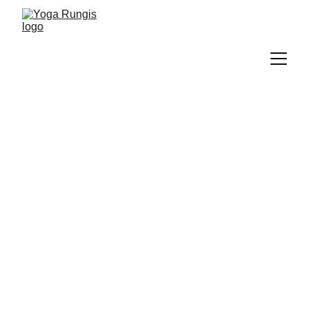
Week-end yoga du 27 
au 29 juin 2025
Echappez-vous en pleine nature le temps 
d'un week-end de relaxation, de détente 
et aussi 
autour de la joie
 à s
eulement 1 
heure de Paris.
Au programme yoga, danse libre, 
relaxation sonore et activité herbier 