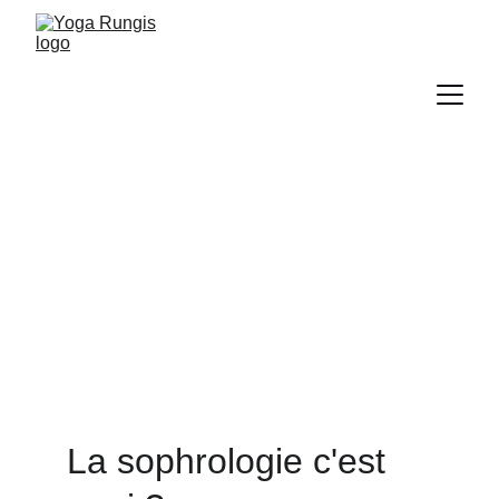
La sophrologie et 
vous
La sophrologie vise à développer 
l'harmonie du corps et de l'esprit pour 
plus de bien-être et de sérénité.
La sophrologie c'est 