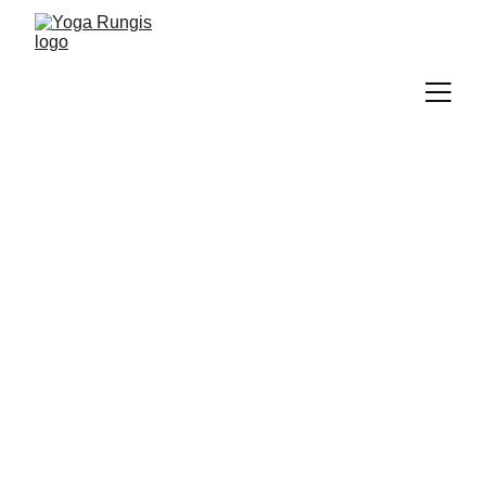
Yoga Rungis à la 
Journée des 
Associations
Venez rencontrer Yoga Rungis lors de la 
Journée des Associations le samedi 5 
septembre 2026 à Rungis. 