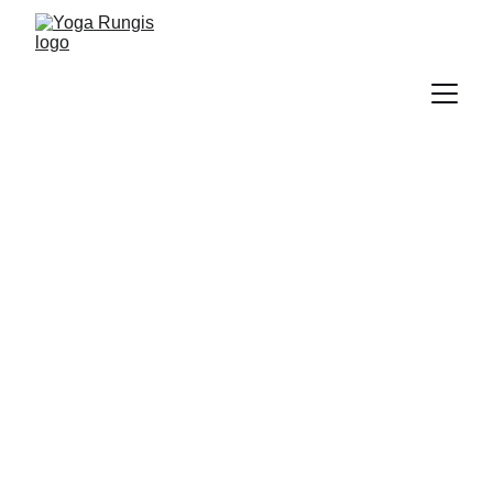
Des professeurs 
au service de 
votre bien-être
Autour de Yoga Rungis, une équipe de 
professeurs diplômés et animés par la 
passion du yoga et la volonté de partage. 