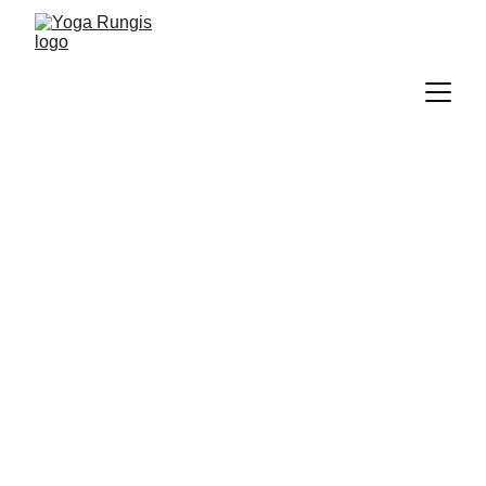
Le yoga, 
un véritable
art de vivre
Que vous ayez envie d’une 
parenthèse dans votre journée, de 