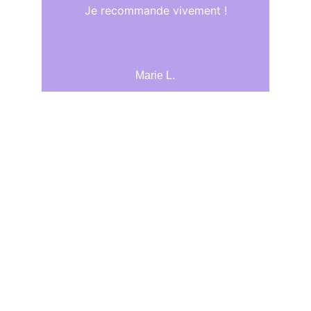
Je recommande vivement !
Marie L.
ACCUEIL
L'ASSOCIATION
LES COURS
LES PROFESSEURS
TÉMOIGNAGES
Contact
Yoga Rungis
5, rue de l'Hôtel Dieu
+33 6 71 57 45 54
94150 Rungis
yoga.rungis@free.fr
Lieu de pratique
Petit Dojo