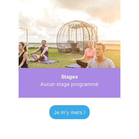
Stages
Aucun stage programmé
Je m'y mets !
Des professeures  